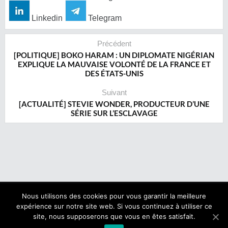
Linkedin
Telegram
Précédent
[POLITIQUE] BOKO HARAM : UN DIPLOMATE NIGÉRIAN
EXPLIQUE LA MAUVAISE VOLONTÉ DE LA FRANCE ET
DES ÉTATS-UNIS
Suivant
[ACTUALITÉ] STEVIE WONDER, PRODUCTEUR D’UNE
SÉRIE SUR L’ESCLAVAGE
Nous utilisons des cookies pour vous garantir la meilleure
expérience sur notre site web. Si vous continuez à utiliser ce
Copyright © 2017 NegroNews. Tous droits réservés.
site, nous supposerons que vous en êtes satisfait.
Qui sommes nous ?
|
Mentions légales