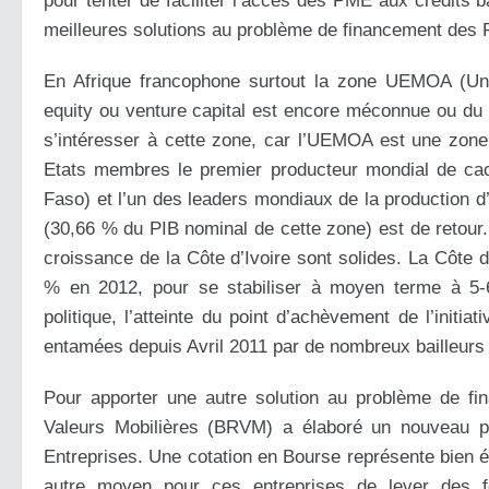
pour tenter de faciliter l’accès des PME aux crédits ba
meilleures solutions au problème de financement des 
En Afrique francophone surtout la zone UEMOA (Unio
equity ou venture capital est encore méconnue ou du 
s’intéresser à cette zone, car l’UEMOA est une zone
Etats membres le premier producteur mondial de caca
Faso) et l’un des leaders mondiaux de la production 
(30,66 % du PIB nominal de cette zone) est de retour. 
croissance de la Côte d’Ivoire sont solides. La Côte d
% en 2012, pour se stabiliser à moyen terme à 5-6 
politique, l’atteinte du point d’achèvement de l’ini
entamées depuis Avril 2011 par de nombreux bailleurs
Pour apporter une autre solution au problème de
Valeurs Mobilières (BRVM) a élaboré un nouveau pr
Entreprises. Une cotation en Bourse représente bien é
autre moyen pour ces entreprises de lever des 