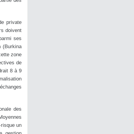
partie des
e private
rs doivent
 parmi ses
n (Burkina
cette zone
ectives de
rait 8 à 9
alisation
d’échanges
onale des
 Moyennes
-risque un
e gestion