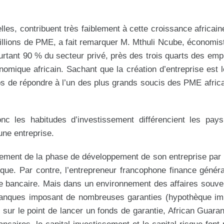
es, contribuent très faiblement à cette croissance africain
millions de PME, a fait remarquer M. Mthuli Ncube, économis
urtant 90 % du secteur privé, près des trois quarts des emp
conomique africain. Sachant que la création d’entreprise est
 de répondre à l’un des plus grands soucis des PME africa
onc les habitudes d’investissement différencient les pays
une entreprise.
ncement de la phase de développement de son entreprise par 
sque. Par contre, l’entrepreneur francophone finance génér
e bancaire. Mais dans un environnement des affaires souven
banques imposant de nombreuses garanties (hypothèque imm
ur le point de lancer un fonds de garantie, African Guara