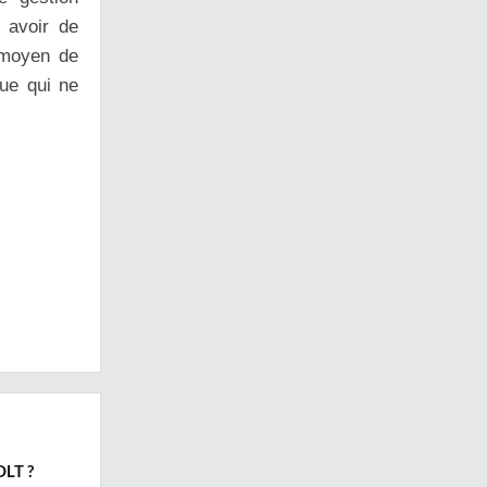
 avoir de
e moyen de
que qui ne
LT ?