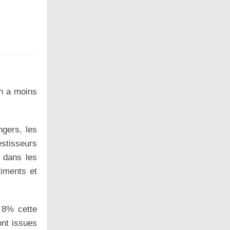
on a moins
ngers, les
stisseurs
s dans les
timents et
a 8% cette
ont issues