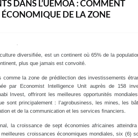
NTS DANS L’UEMOA : COMMENT
 ÉCONOMIQUE DE LA ZONE
 culture diversifiée, est un continent où 65% de la populati
ntinent, plus que jamais est convoité.
ans comme la zone de prédilection des investissements étra
née par Economist Intelligence Unit auprès de 158 inve
abi Invest, offriront les meilleures opportunités mondiale
e sont principalement : l’agrobusiness, les mines, les bâ
ation et de la communication et les services financiers.
onal, la croissance de sept économies africaines atteindr
x meilleures croissances économiques mondiales, six (6) s