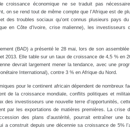
de croissance économique ne se traduit pas nécessair
nt, on se rend tout de même compte que l’Afrique est de pl
que et des troubles sociaux qu’ont connus plusieurs pays du
ique en Côte d’Ivoire, crise malienne), les investisseurs
pement (BAD) a présenté le 28 mai, lors de son assemblée
t 2013. Elle table sur un taux de croissance de 4,5 % en 2
enne devrait largement mener la tendance, avec une progr
étaire International), contre 3 % en Afrique du Nord.
omiques pour le continent africain dépendent de nombreux fa
 de la croissance mondiale, conflits politiques et militai
eux des investisseurs une nouvelle terre d’opportunités, cett
ment par les exportations de matières premières. La crise 
ccession des plans d’austérité, pourrait entraîner une b
qui a construit depuis une décennie sa croissance de 5% l’