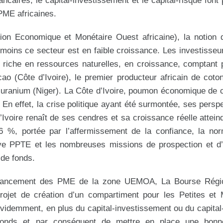
ncaires, le capital-investissement et le capital-risque font 
PME africaines.
n Economique et Monétaire Ouest africaine), la notion d
moins ce secteur est en faible croissance. Les investisseu
 riche en ressources naturelles, en croissance, comptant
o (Côte d’Ivoire), le premier producteur africain de coto
d’uranium (Niger). La Côte d’Ivoire, poumon économique de 
En effet, la crise politique ayant été surmontée, ses persp
’Ivoire renaît de ses cendres et sa croissance réelle atteind
%, portée par l’affermissement de la confiance, la norm
tiative PPTE et les nombreuses missions de prospection et 
 de fonds.
 financement des PME de la zone UEMOA, La Bourse Régi
ojet de création d’un compartiment pour les Petites et
videmment, en plus du capital-investissement ou du capital
fonds et par conséquent de mettre en place une bonn