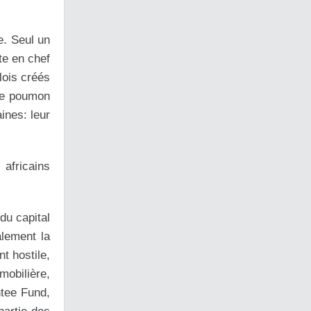
e. Seul un
te en chef
lois créés
 le poumon
ines: leur
 africains
du capital
alement la
t hostile,
obilière,
ntee Fund,