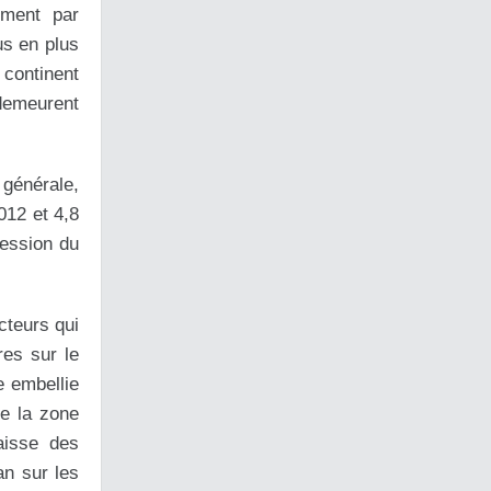
ement par
us en plus
 continent
 demeurent
 générale,
012 et 4,8
ession du
cteurs qui
res sur le
e embellie
de la zone
aisse des
an sur les