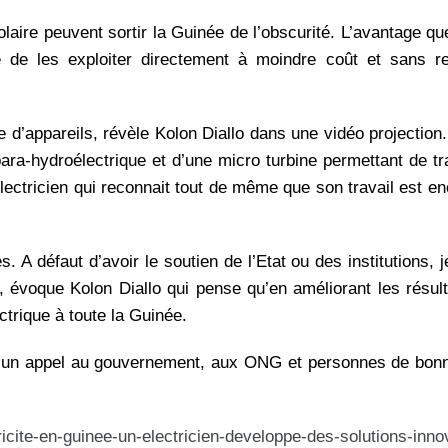
solaire peuvent sortir la Guinée de l’obscurité. L’avantage qu
ité de les exploiter directement à moindre coût et sans r
te d’appareils, révèle Kolon Diallo dans une vidéo projection.
para-hydroélectrique et d’une micro turbine permettant de t
l’électricien qui reconnait tout de même que son travail est e
 A défaut d’avoir le soutien de l’Etat ou des institutions, j
 évoque Kolon Diallo qui pense qu’en améliorant les résul
ctrique à toute la Guinée.
ance un appel au gouvernement, aux ONG et personnes de bon
ricite-en-guinee-un-el
ectricien-developpe-des-so
lutions-inno