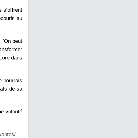
e s’offrent
ecourir au
 ‘’On peut
ransformer
ncore dans
e pourrais
tats de sa
ne volonté
vantes/