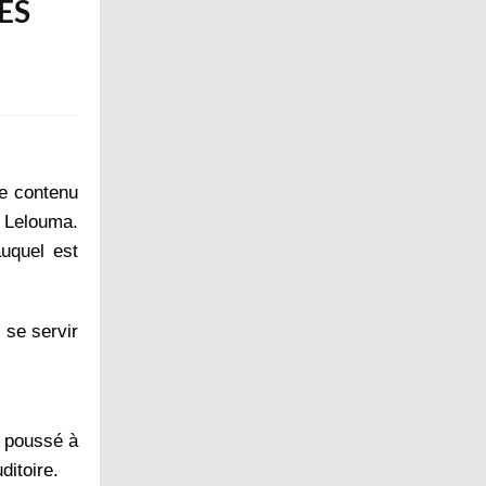
ES
le contenu
e Lelouma.
auquel est
, se servir
a poussé à
ditoire.