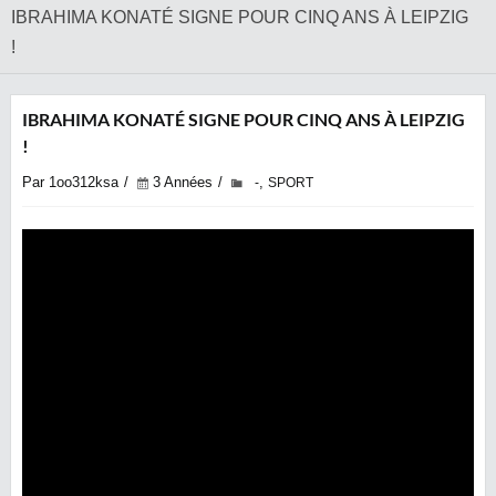
IBRAHIMA KONATÉ SIGNE POUR CINQ ANS À LEIPZIG
!
IBRAHIMA KONATÉ SIGNE POUR CINQ ANS À LEIPZIG
!
Par 1oo312ksa
3 Années
,
-
SPORT