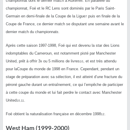
championnat dont le dernier match à Auxerre
. En parallèle du
6
championnat, Foé et le RC Lens sont dominés par le Paris Saint-
Germain en demi-finale de la Coupe de la Ligue
puis en finale de la
7
Coupe de France, ce dernier match se disputant une semaine avant le
dernier match du championnat
.
8
Après cette saison 1997-1998, Foé qui est devenu la star des Lions
indomptables du Cameroun, est notamment pisté par Manchester
United, prêt à offrir 3
ou 5 millions de livres
, et est très attendu
9
10
pour laCoupe du monde de 1998 en France. Cependant, pendant un
stage de préparation avec sa sélection, il est atteint d’une fracture du
péroné gauche durant un entraînement, ce qui l’empêche de participer
à cette coupe du monde et lui fait perdre le contact avec Manchester
United
.
10
,
11
Foé obtient la naturalisation française en décembre 1998
.
12
West Ham (1999-2000)