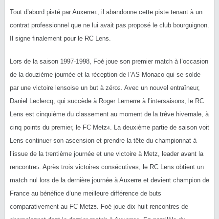
Tout d’abord pisté par Auxerre
, il abandonne cette piste tenant à un
1
contrat professionnel que ne lui avait pas proposé le club bourguignon.
Il signe finalement pour le RC Lens.
Lors de la saison 1997-1998, Foé joue son premier match à l’occasion
de la douzième journée et la réception de l’AS Monaco qui se solde
par une victoire lensoise un but à zéro
. Avec un nouvel entraîneur,
2
Daniel Leclercq, qui succède à Roger Lemerre à l’intersaison
, le RC
3
Lens est cinquième du classement au moment de la trêve hivernale, à
cinq points du premier, le FC Metz
. La deuxième partie de saison voit
4
Lens continuer son ascension et prendre la tête du championnat à
l’issue de la trentième journée et une victoire à Metz, leader avant la
rencontre
. Après trois victoires consécutives, le RC Lens obtient un
5
match nul lors de la dernière journée à Auxerre et devient champion de
France au bénéfice d’une meilleure différence de buts
comparativement au FC Metz
. Foé joue dix-huit rencontres de
5