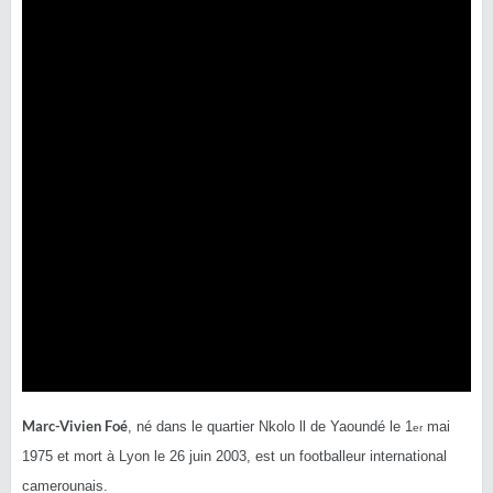
Marc-Vivien Foé
, né dans le quartier Nkolo ll de Yaoundé le
1
mai
er
1975
et mort à Lyon le
26 juin 2003
, est un footballeur international
camerounais.