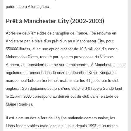
perdu face à Allemagne
.
14
Prêt à Manchester City (2002-2003)
Après ce deuxième titre de champion de France, Foé retourne en
Angleterre par le biais d’un prêt d’un an à Manchester City, pour
550000 livres
, avec une option d’achat de 10,6 millions d’euros
.
9
15
Mahamadou Diarra, recruté par Lyon en provenance du Vitesse
Arnhem, est considéré comme son remplaçant
. À Manchester, il est
15
régulièrement présent dans le onze de départ de Kevin Keegan et
marque neuf buts en trente-huit matchs sur les 41 joués par le club
anglais
. Son deuxième but lors d’une victoire 3-0 face à Sunderland
9
le 21 avril 2003 correspond au dernier but du club dans le stade de
Maine Road
.
9
,
13
Il est alors un des piliers de l’équipe nationale camerounaise, les
Lions Indomptables avec lesquels il joue depuis 1993 et un match