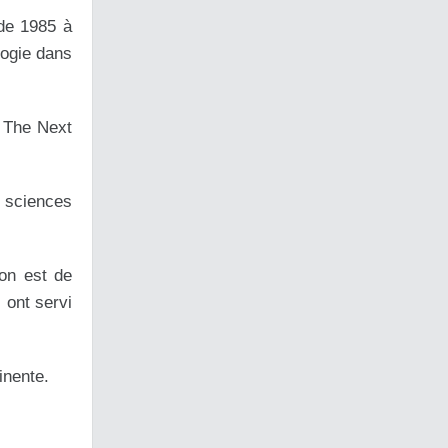
de 1985 à
logie dans
: The Next
s sciences
on est de
 ont servi
inente.