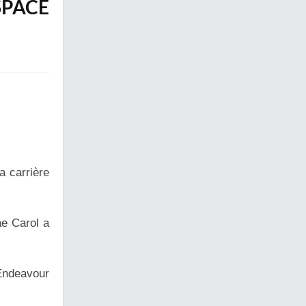
SPACE
a carrière
ae Carol a
’Endeavour