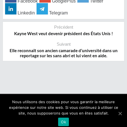
Facebook
GooglePlus
Twitter
Linkedin
Telegram
Précédent
Kayne West veut devenir président des États Unis !
Suivant
Elle reconnaît son ancien camarade d’université dans un
reportage sur les sans abri et lui vient en aide.
Nous utilisons des cookies pour vous garantir la meilleure
expérience sur notre site web. Si vous continuez à utiliser ce
Copyright © 2017 NegroNews. Tous droits réservés.
site, nous supposerons que vous en êtes satisfait.
Qui sommes nous ?
|
Mentions légales
Ok