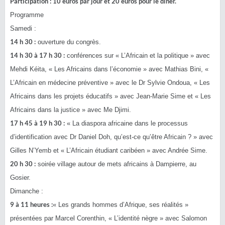
Participation : 10 euros par jour et 20 euros pour le dîner.
Programme
Samedi :
14 h 30 :
ouverture du congrès.
14 h 30 à 17 h 30 :
conférences sur « L’Africain et la politique » avec
Mehdi Kéita, « Les Africains dans l’économie » avec Mathias Bini, «
L’Africain en médecine préventive » avec le Dr Sylvie Ondoua, « Les
Africains dans les projets éducatifs » avec Jean-Marie Sime et « Les
Africains dans la justice » avec Me Djimi.
17 h 45 à 19 h 30 :
« La diaspora africaine dans le processus
d’identification avec Dr Daniel Doh, qu’est-ce qu’être Africain ? » avec
Gilles N’Yemb et « L’Africain étudiant caribéen » avec Andrée Sime.
20 h 30 :
soirée village autour de mets africains à Dampierre, au
Gosier.
Dimanche :
9 à 11 heures :
« Les grands hommes d’Afrique, ses réalités »
présentées par Marcel Corenthin, « L’identité nègre » avec Salomon