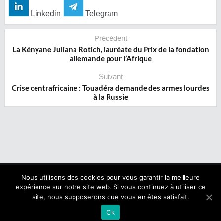
Linkedin
Telegram
Précédent
La Kényane Juliana Rotich, lauréate du Prix de la fondation
allemande pour l’Afrique
Suivant
Crise centrafricaine : Touadéra demande des armes lourdes
à la Russie
Nous utilisons des cookies pour vous garantir la meilleure
expérience sur notre site web. Si vous continuez à utiliser ce
Copyright © 2017 NegroNews. Tous droits réservés.
site, nous supposerons que vous en êtes satisfait.
Qui sommes nous ?
|
Mentions légales
Ok