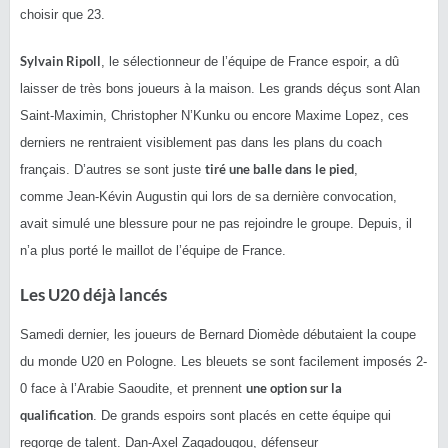
choisir que 23.
Sylvain
Ripoll
, le sélectionneur de l’équipe de France espoir, a dû
laisser de très bons joueurs à la maison.
Les grands déçus sont Alan
Saint-Maximin, Christopher N’
Kunku
ou encore Maxime Lopez, ces
derniers ne rentraient visiblement pas dans les plans du coach
tiré une balle dans le pied
français.
D’autres se sont juste
,
comme
Jean-Kévin
Augustin qui lors de sa dernière convocation,
avait simulé une blessure pour ne pas rejoindre le groupe.
Depuis, il
n’a plus porté le maillot de l’équipe de France.
Les
U20
déjà lancés
Samedi dernier, les joueurs de Bernard
Diomède
débutaient la coupe
du monde
U20
en Pologne.
Les bleuets se sont facilement
imposés
2-
une option sur la
0
face à l’Arabie Saoudite, et prennent
qualification
.
De grands espoirs sont placés en cette équipe qui
regorge de talent.
Dan-Axel
Zagadougou
, défenseur