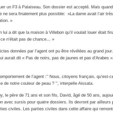
uer un F3 à Palaiseau. Son dossier est accepté. Mais quand 
ce ne sera finalement plus possible: »La dame avait l’air trè
tion. »
lui a dit que la maison à Villebon qu’il voulait louer était fi
e ce n’était pas de chance… »
ctes données par l’agent ont pu être révélées au grand jour.
i aurait dit « Pas de noirs, pas de jaunes et pas d’Arabes », 
omportement de l’agent :’’ Nous, citoyens français, qu’est-c
 de notre couleur de peau ? ’’, interpelle Aissata.
, le père de 71 ans et son fils, David, âgé de 50 ans, aujour
 avec sursis pour quatre dossiers. Ils devront par ailleurs
es civiles. Les parties civiles dans cette affaire qui remon