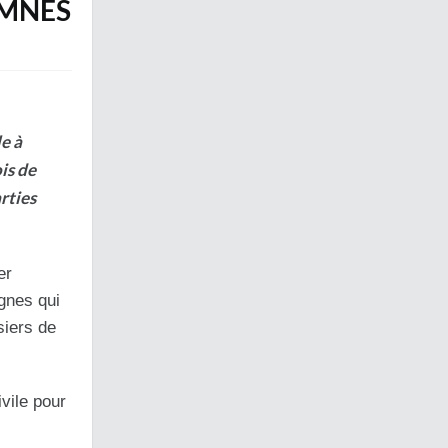
AMNÉS
e à
ois de
rties
er
gnes qui
siers de
vile pour