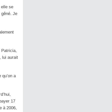
elle se
s gêné. Je
nalement
 Patricia,
lui aurait
e qu’on a
d’hui,
 payer 17
te à 2006,