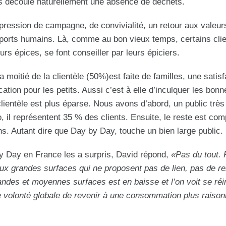
s découle naturellement une absence de déchets.
ression de campagne, de convivialité, un retour aux valeur
rapports humains. Là, comme au bon vieux temps, certains cli
rs épices, se font conseiller par leurs épiciers.
a moitié de la clientèle (50%)est faite de familles, une satisf
cation pour les petits. Aussi c’est à elle d’inculquer les bonn
lientèle est plus éparse. Nous avons d’abord, un public très
o, il représentent 35 % des clients. Ensuite, le reste est co
ans. Autant dire que Day by Day, touche un bien large public.
by Day en France les a surpris, David répond,
«Pas du tout. 
aux grandes surfaces qui ne proposent pas de lien, pas de rel
andes et moyennes surfaces est en baisse et l’on voit se ré
e volonté globale de revenir à une consommation plus raison