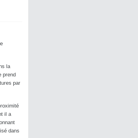
ne
ns la
e prend
tures par
proximité
 il a
tonnant
lisé dans