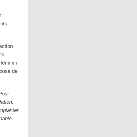
s
ents
action
es
 féminin
mposé de
Pour
ation,
implanter
nable,