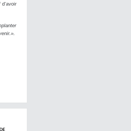
 d’avoir
mplanter
venir.».
DE