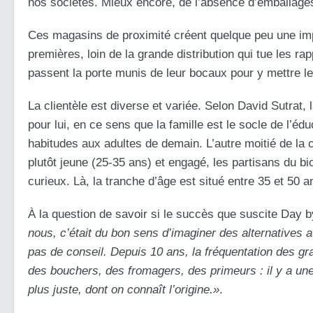
nos sociétés. Mieux encore, de l’absence d’emballage
Ces magasins de proximité créent quelque peu une imp
premières, loin de la grande distribution qui tue les 
passent la porte munis de leur bocaux pour y mettre leu
La clientèle est diverse et variée. Selon David Sutrat, l
pour lui, en ce sens que la famille est le socle de l’édu
habitudes aux adultes de demain. L’autre moitié de la c
plutôt jeune (25-35 ans) et engagé, les partisans du bi
curieux. Là, la tranche d’âge est situé entre 35 et 50 
À la question de savoir si le succès que suscite Day 
nous, c’était du bon sens d’imaginer des alternatives 
pas de conseil. Depuis 10 ans, la fréquentation des gr
des bouchers, des fromagers, des primeurs : il y a un
plus juste, dont on connaît l’origine.»
.