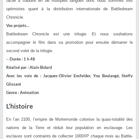
facile à traduire en de multiples langues donc nous sommes très
optimistes quant à la distribution internationale de Battledream
Chronicle.
Vos projets…
Battledream Chronicle est une trilogie. Et nous souhaitons
accompagner le film dans sa promotion pour ensuite démarrer le
second volet de la trilogie.
Durée : 1 h 48
–
Réalisé par : Alain Bidard
Avec les voix de : Jacques-Olivier Ensfelder, Yna Boulangé, Steffy
Glissant
Genre : Animation
L’histoire
En l’an 2100, l’empire de Mortemonde colonise la quasi-totalité des
nations de la Terre et réduit leur population en esclavage. Les
esclaves sont contraints de collecter 1000XP chaque mois au Battle-