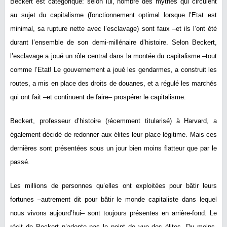
Beckert est catégorique: selon lui, nombre des mythes qui circulent
au sujet du capitalisme (fonctionnement optimal lorsque l’Etat est
minimal, sa rupture nette avec l’esclavage) sont faux –et ils l’ont été
durant l’ensemble de son demi-millénaire d’histoire. Selon Beckert,
l’esclavage a joué un rôle central dans la montée du capitalisme –tout
comme l’Etat! Le gouvernement a joué les gendarmes, a construit les
routes, a mis en place des droits de douanes, et a régulé les marchés
qui ont fait –et continuent de faire– prospérer le capitalisme.
Beckert, professeur d’histoire (récemment titularisé) à Harvard, a
également décidé de redonner aux élites leur place légitime. Mais ces
dernières sont présentées sous un jour bien moins flatteur que par le
passé.
Les millions de personnes qu’elles ont exploitées pour bâtir leurs
fortunes –autrement dit pour bâtir le monde capitaliste dans lequel
nous vivons aujourd’hui– sont toujours présentes en arrière-fond. Le
récit de Beckert n’adopte pas le point de vue des élites. Du moins,