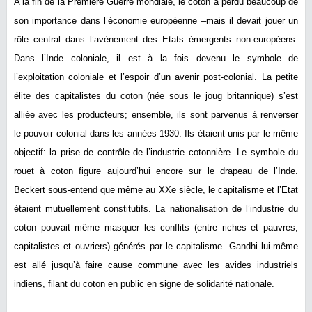
A la fin de la Première Guerre mondiale, le coton a perdu beaucoup de
son importance dans l’économie européenne –mais il devait jouer un
rôle central dans l’avènement des Etats émergents non-européens.
Dans l’Inde coloniale, il est à la fois devenu le symbole de
l’exploitation coloniale et l’espoir d’un avenir post-colonial. La petite
élite des capitalistes du coton (née sous le joug britannique) s’est
alliée avec les producteurs; ensemble, ils sont parvenus à renverser
le pouvoir colonial dans les années 1930. Ils étaient unis par le même
objectif: la prise de contrôle de l’industrie cotonnière. Le symbole du
rouet à coton figure aujourd’hui encore sur le drapeau de l’Inde.
Beckert sous-entend que même au XXe siècle, le capitalisme et l’Etat
étaient mutuellement constitutifs. La nationalisation de l’industrie du
coton pouvait même masquer les conflits (entre riches et pauvres,
capitalistes et ouvriers) générés par le capitalisme. Gandhi lui-même
est allé jusqu’à faire cause commune avec les avides industriels
indiens, filant du coton en public en signe de solidarité nationale.