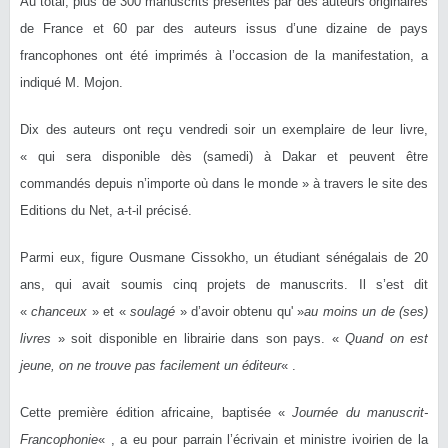
Au total, plus de 300 manuscrits présentés par des auteurs originaires
de France et 60 par des auteurs issus d’une dizaine de pays
francophones ont été imprimés à l’occasion de la manifestation, a
indiqué M. Mojon.
Dix des auteurs ont reçu vendredi soir un exemplaire de leur livre,
« qui sera disponible dès (samedi) à Dakar et peuvent être
commandés depuis n’importe où dans le monde » à travers le site des
Editions du Net, a-t-il précisé.
Parmi eux, figure Ousmane Cissokho, un étudiant sénégalais de 20
ans, qui avait soumis cinq projets de manuscrits. Il s’est dit
«
chanceux
» et «
soulagé
» d’avoir obtenu qu' »
au moins un de (ses)
livres
» soit disponible en librairie dans son pays. «
Quand on est
jeune, on ne trouve pas facilement un éditeur
« .
Cette première édition africaine, baptisée «
Journée du manuscrit-
Francophonie
« , a eu pour parrain l’écrivain et ministre ivoirien de la