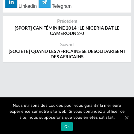
Linkedin
Telegram
Précédent
[SPORT] CAN FÉMININE 2014 : LE NIGERIA BAT LE
CAMEROUN 2-0
Suivant
[SOCIÉTÉ] QUAND LES AFRICAINS SE DÉSOLIDARISENT
DES AFRICAINS
Nous utilisons des cookies pour vous garantir la meilleure
expérience sur notre site web. Si vous continuez à utiliser ce
Copyright © 2017 NegroNews. Tous droits réservés.
site, nous supposerons que vous en êtes satisfait.
Qui sommes nous ?
|
Mentions légales
Ok