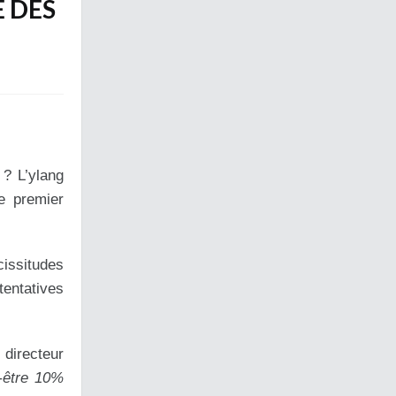
E DES
? L’ylang
e premier
issitudes
tentatives
directeur
-être 10%