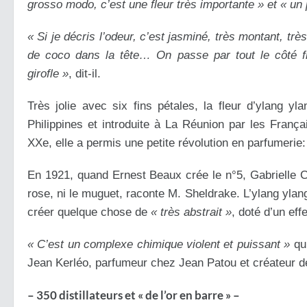
grosso modo, c’est une fleur très importante » et « un 
« Si je décris l’odeur, c’est jasminé, très montant, trè
de coco dans la tête… On passe par tout le côté flo
girofle »
, dit-il.
Très jolie avec six fins pétales, la fleur d’ylang yl
Philippines et introduite à La Réunion par les Fran
XXe, elle a permis une petite révolution en parfumerie: 
En 1921, quand Ernest Beaux crée le n°5, Gabrielle 
rose, ni le muguet, raconte M. Sheldrake. L’ylang ylan
créer quelque chose de
« très abstrait »
, doté d’un eff
« C’est un complexe chimique violent et puissant »
qu
Jean Kerléo, parfumeur chez Jean Patou et créateur d
– 350 distillateurs et « de l’or en barre » –