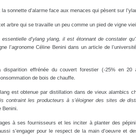
 la sonnette d’alarme face aux menaces qui pèsent sur l’yla
t arbre qui se travaille un peu comme un pied de vigne vieil
ssentielle d’ylang ylang, il est étonnant de constater qu’i
igne l’agronome Céline Benini dans un article de l’universit
a disparition effrénée du couvert forestier (-25% en 20 
consommation de bois de chauffe.
ylang est obtenue par distillation dans de vieux alambics c
is contraint les producteurs à s’éloigner des sites de disti
 Benini.
ges à ses fournisseurs et les inciter à planter des pépin
aussi s’engager pour le respect de la main d’oeuvre et de