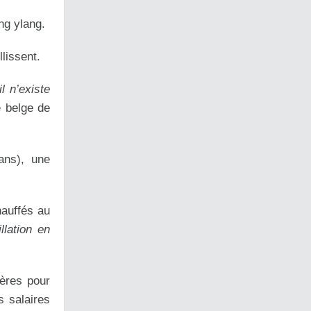
ng ylang.
lissent.
l n’existe
é belge de
ans), une
hauffés au
llation en
ières pour
s salaires