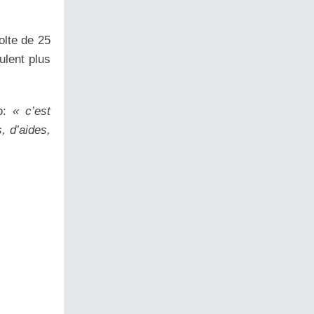
olte de 25
ulent plus
éo:
« c’est
, d’aides,