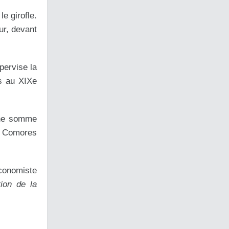
e girofle.
ur, devant
pervise la
s au XIXe
 Une somme
s Comores
économiste
ion de la