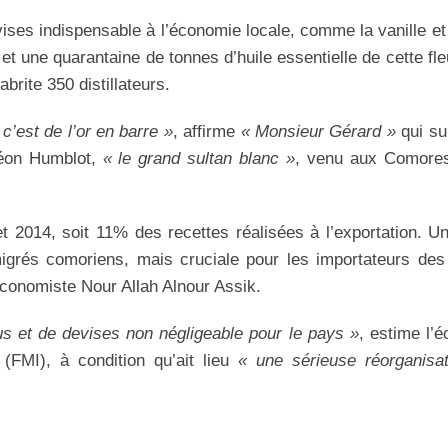
ses indispensable à l’économie locale, comme la vanille et l
 et une quarantaine de tonnes d’huile essentielle de cette fle
brite 350 distillateurs.
 c’est de l’or en barre »
, affirme
« Monsieur Gérard »
qui su
Léon Humblot,
« le grand sultan blanc »
, venu aux Comore
 et 2014, soit 11% des recettes réalisées à l’exportation.
igrés comoriens, mais cruciale pour les importateurs de
’économiste Nour Allah Alnour Assik.
us et de devises non négligeable pour le pays »
, estime l’
(FMI), à condition qu’ait lieu
« une sérieuse réorganisat