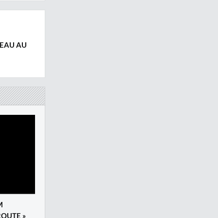
REAU AU
M
ROUTE »