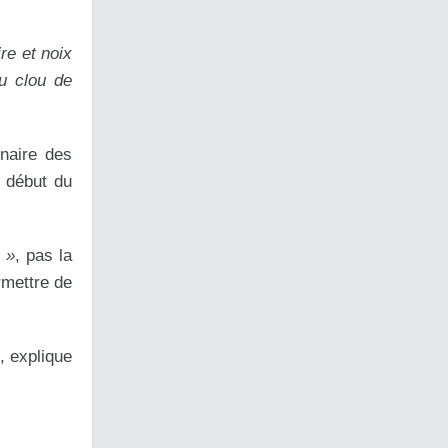
re et noix
u clou de
inaire des
u début du
 »
, pas la
rmettre de
, explique