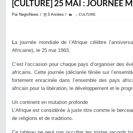
[CULTURE] 25 MAI : JOURNÉE 
Par NegroNews
5 Années
,
-
CULTURE
L
a journée mondiale de l’Afrique célèbre l’annivers
Africaine), le 25 mai 1963.
C’est l’occasion pour chaque pays d’organiser des év
africains. Cette journée (déclarée fériée sur l’ensem
fortement enracinée dans l’ensemble des pays africa
africain pour la libération, le développement et le pro
Un continent en mutation profonde
L’Afrique est considérée à juste titre comme le bercea
de religions et de traditions.
Ce tableau ne peut pas occulter les tristes records ba