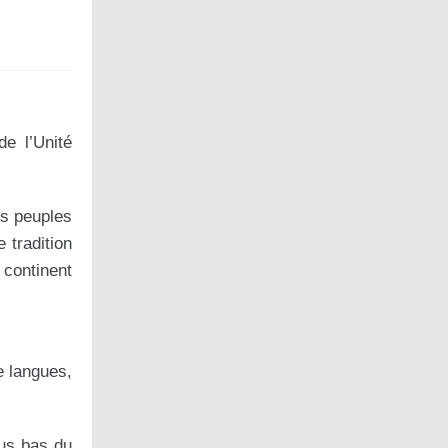
de l’Unité
es peuples
 tradition
continent
e langues,
lus bas du