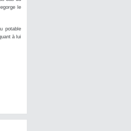
regorge le
u potable
uant à lui