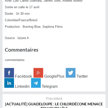
Avec Luis Carlos Guevara, James Solis, Andrés Murillo
Sortie en salle le 17 avril
Durée : 1h 30 min
Colombie/France/Brésil
Production : Burning Blue, Septima Films
Source : la1ere.fr
Commentaires
commentaires
Facebook
GooglePlus
Twitter
Linkedin
Telegram
Précédent
[ACTUALITÉ] GUADELOUPE : LE CHLORDÉCONE MENACE