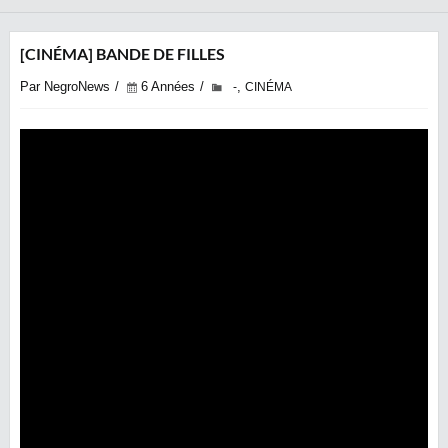
[CINÉMA] BANDE DE FILLES
Par NegroNews
6 Années
,
-
CINÉMA