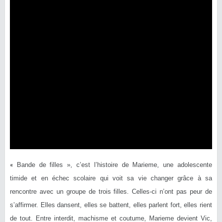
«
Bande de filles », c’est l’histoire de Marieme, une adolescente
timide et en échec scolaire qui voit sa vie changer grâce à sa
rencontre avec un groupe de trois filles. Celles-ci n’ont pas peur de
s’affirmer. Elles dansent, elles se battent, elles parlent fort, elles rient
de tout. Entre interdit, machisme et coutume, Marieme devient Vic,