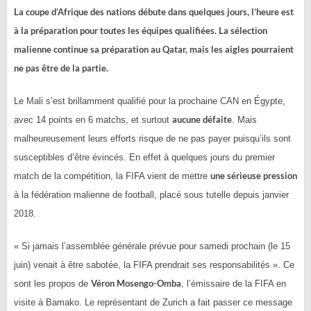
La coupe d’Afrique des nations débute dans quelques jours, l’heure est
à la préparation pour toutes les équipes qualifiées.
La sélection
malienne continue sa préparation au Qatar, mais les aigles pourraient
ne pas être de la partie.
Le Mali s’est brillamment qualifié pour la prochaine CAN en
Égypte
,
aucune défaite
avec 14 points en 6 matchs, et surtout
.
Mais
malheureusement leurs efforts risque de ne pas payer puisqu’ils sont
susceptibles d’être évincés.
En effet à quelques jours du premier
une sérieuse pression
match de la compétition, la FIFA vient de mettre
à la fédération malienne de football, placé sous tutelle depuis janvier
2018.
« Si jamais l’assemblée générale prévue pour samedi prochain
(le 15
juin)
venait à être sabotée, la FIFA prendrait ses responsabilités ».
Ce
Véron
Mosengo-Omba
sont les propos de
, l’émissaire de la FIFA en
visite à Bamako.
Le représentant de Zurich a fait passer ce message