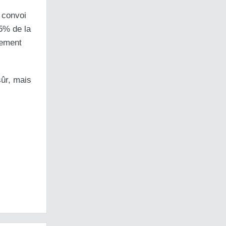
 convoi
35% de la
lement
sûr, mais