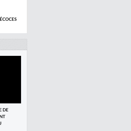
RÉCOCES
E DE
ENT
U