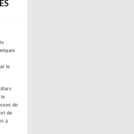
ÉS
is
uelques
ar le
ollars
 le
asses de
ort de
rt à