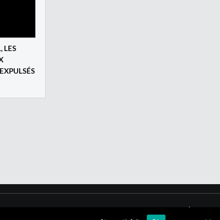
, LES
X
 EXPULSÉS
Qui sommes nous ?
|
Mentions légales