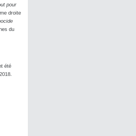
ut pour
ême droite
nocide
ènes du
nt été
 2018.