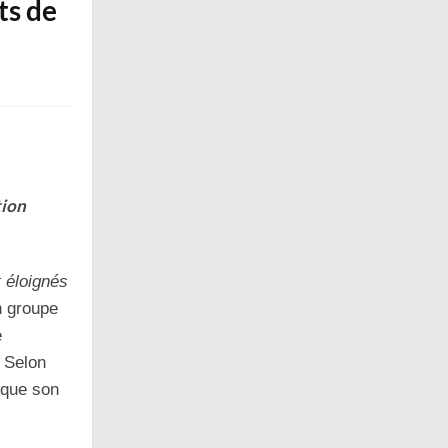
ts de
tion
t éloignés
n groupe
e
. Selon
 que son