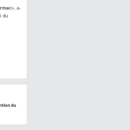
armac
», a-
i du
ention du