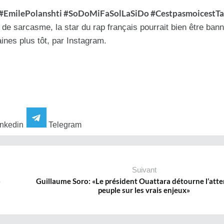
te #EmilePolanshti #SoDoMiFaSolLaSiDo #CestpasmoicestT
t de sarcasme, la star du rap français pourrait bien être bann
nes plus tôt, par Instagram.
nkedin
Telegram
Suivant
»
Guillaume Soro: «Le président Ouattara détourne l’att
peuple sur les vrais enjeux»