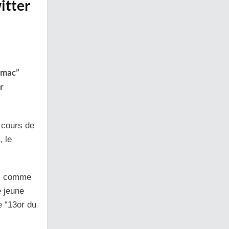
itter
rmac”
r
 cours de
, le
pol comme
e jeune
e “13or du