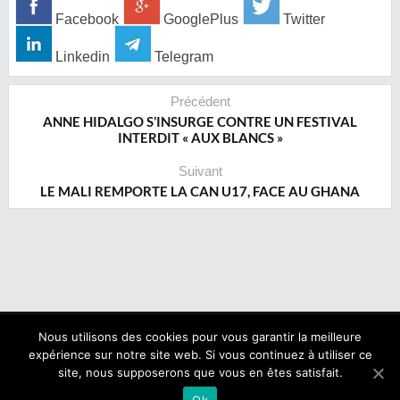
Facebook
GooglePlus
Twitter
Linkedin
Telegram
Précédent
ANNE HIDALGO S’INSURGE CONTRE UN FESTIVAL
INTERDIT « AUX BLANCS »
Suivant
LE MALI REMPORTE LA CAN U17, FACE AU GHANA
Nous utilisons des cookies pour vous garantir la meilleure
expérience sur notre site web. Si vous continuez à utiliser ce
Copyright © 2017 NegroNews. Tous droits réservés.
site, nous supposerons que vous en êtes satisfait.
Qui sommes nous ?
|
Mentions légales
Ok