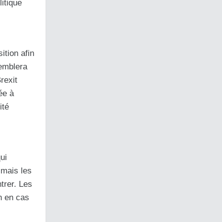
itique
ition afin
semblera
rexit
ée à
ité
ui
 mais les
ntrer. Les
in en cas