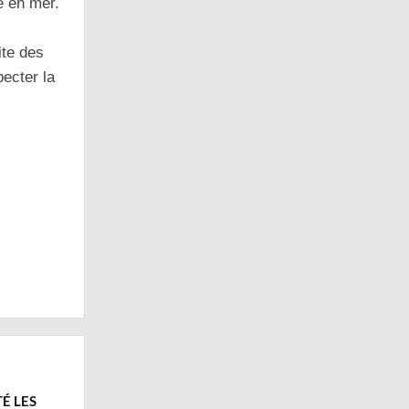
e en mer.
ite des
pecter la
É LES