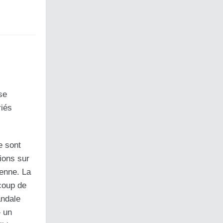
se
riés
e sont
ions sur
éenne. La
coup de
andale
» un