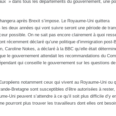
gaux » dans tous les départements du gouvernement, une pol
e changera après Brexit s’impose. Le Royaume-Uni quittera
 les deux années qui vont suivre seront une période de trans
uceur possible. On ne sait pas encore clairement à quoi res
s ont récemment déclaré qu’une politique d’immigration post-B
on, Caroline Nokes, a déclaré à la BBC qu’elle était détermin
 que le gouvernement attendait les recommandations du Com
dépendant qui conseille le gouvernement sur les questions de
es Européens notamment ceux qui vivent au Royaume-Uni ou q
Grande-Bretagne sont susceptibles d’être autorisées à rester,
me-Uni peuvent s’attendre à ce qu’il soit plus difficile d’y e
 ne pourront plus trouver les travailleurs dont elles ont beso