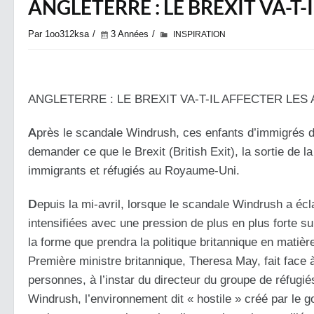
ANGLETERRE : LE BREXIT VA-T-
Par 1oo312ksa
3 Années
INSPIRATION
ANGLETERRE : LE BREXIT VA-T-IL AFFECTER LES 
A
près le scandale Windrush, ces enfants d’immigrés de 
demander ce que le Brexit (British Exit), la sortie de
immigrants et réfugiés au Royaume-Uni.
D
epuis la mi-avril, lorsque le scandale Windrush a éc
intensifiées avec une pression de plus en plus forte 
la forme que prendra la politique britannique en matièr
Première ministre britannique, Theresa May, fait face
personnes, à l’instar du directeur du groupe de réfugi
Windrush, l’environnement dit « hostile » créé par l