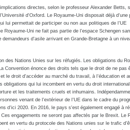
implications directes, selon le professeur Alexander Betts, s
à l’Université d’Oxford. Le Royaume-Uni disposait déjà d’une 
i lui permettait de participer ou non aux politiques de l’UE
 le Royaume-Uni ne fait pas partie de l’espace Schengen sa
de demandeurs d’asile arrivant en Grande-Bretagne à un nive
n des Nations Unies sur les réfugiés. Les obligations du 
La Convention énonce des droits tels que le droit de ne pas 
t le droit d’accéder au marché du travail, à l’éducation et 
obligations qui lui incombent en vertu du droit internationa
torture et les traitements cruels et inhumains. Indépendamm
ersonnes venant de l’extérieur de l’UE dans le cadre du pr
ens d’ici 2020. En 2016, le pays s’est également engagé à réi
ts. Ces engagements ne seront pas affectés par le Brexit. L
bent en vertu du protocole des Nations unies sur le trafic d’ê