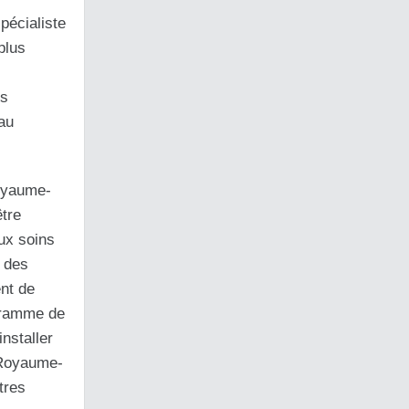
pécialiste
plus
ns
au
Royaume-
être
aux soins
l des
ent de
ogramme de
nstaller
e Royaume-
tres