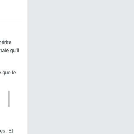
érite
nale qu’il
 que le
tes.
Et