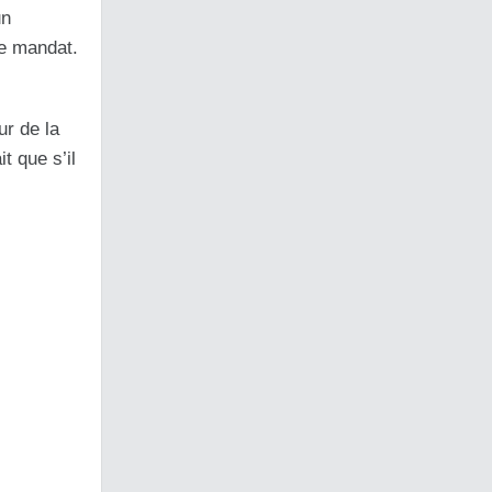
un
e mandat.
ur de la
t que s’il