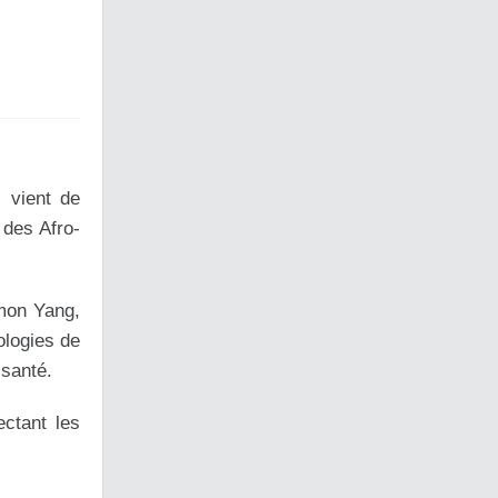
) vient de
 des Afro-
mon Yang,
ologies de
 santé.
ctant les