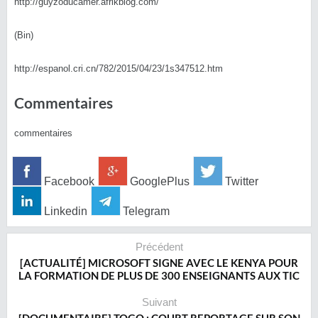
http://guyzoducamer.afrikblog.com/
(Bin)
http://espanol.cri.cn/782/2015/04/23/1s347512.htm
Commentaires
commentaires
Facebook
GooglePlus
Twitter
Linkedin
Telegram
Précédent
[ACTUALITÉ] MICROSOFT SIGNE AVEC LE KENYA POUR
LA FORMATION DE PLUS DE 300 ENSEIGNANTS AUX TIC
Suivant
[DOCUMENTAIRE] TOGO : COURT REPORTAGE SUR SON