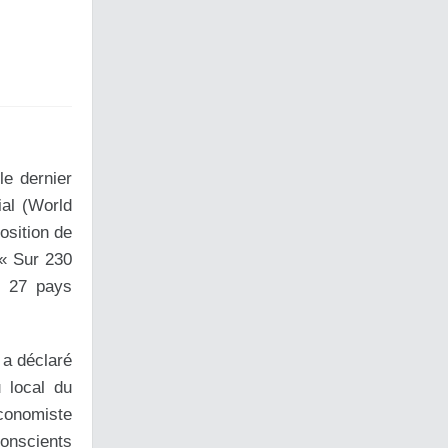
le dernier
ial (World
osition de
 « Sur 230
, 27 pays
 a déclaré
u local du
économiste
conscients