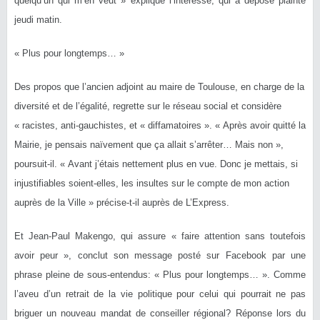
quelqu’un qui m’en veut » explique l’interessé, qui a déposé plainte
jeudi matin.
« Plus pour longtemps… »
Des propos que l’ancien adjoint au maire de Toulouse, en charge de la
diversité et de l’égalité, regrette sur le réseau social et considère
« racistes, anti-gauchistes, et « diffamatoires ». « Après avoir quitté la
Mairie, je pensais naïvement que ça allait s’arrêter… Mais non »,
poursuit-il. « Avant j’étais nettement plus en vue. Donc je mettais, si
injustifiables soient-elles, les insultes sur le compte de mon action
auprès de la Ville » précise-t-il auprès de L’Express.
Et Jean-Paul Makengo, qui assure « faire attention sans toutefois
avoir peur », conclut son message posté sur Facebook par une
phrase pleine de sous-entendus: « Plus pour longtemps… ». Comme
l’aveu d’un retrait de la vie politique pour celui qui pourrait ne pas
briguer un nouveau mandat de conseiller régional? Réponse lors du