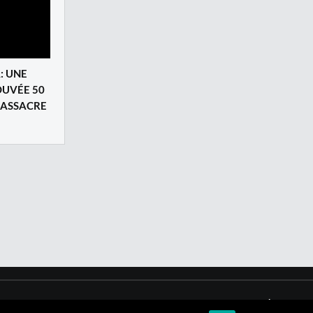
: UNE
OUVÉE 50
MASSACRE
Qui sommes nous ?
|
Mentions légales