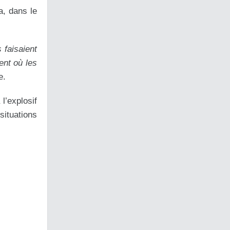
a, dans le
 faisaient
ent où les
e.
l’explosif
situations