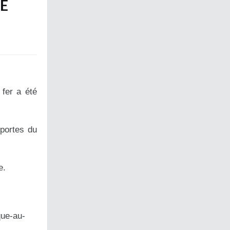
DE
fer a été
 portes du
e.
que-au-