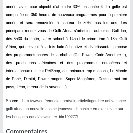
année, avec pour objectif d’atteindre 30% en année 4. La grille est
composée de 350 heures de nouveaux programmes pour la première
année, et sera renouvelée à hauteur de 30% tous les ans. Les
principaux rendez-vous de Gulli Africa s’articulent autour de Gullidoo,
dès 5h30 du matin, l’after school à 14h et le prime time à 18h. Gulli
Africa, qui se veut à la fois ludo-éducative et divertissante, propose
des programmes-phares de la chaîne (Girl Power, Code Aventure…),
des productions africaines et des programmes européens et
internationaux (Littlest PetShop, des animaux trop mignons, Le Monde
de Pahé, Dimitri, Power rangers Super Megaforce, Dessine-moi ton
pays, Léon, terreur de la savane…).
Source :
http://www.offremedia.com/voir-article/lagardere-active-lance-
gulli-africa-sa-nouvelle-chaine-jeunesse-disponible-en-exclusivite-sur-
les-bouquets-canal/newsletter_id=199277/
Commentaires