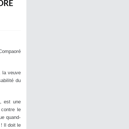
ORÉ
e Compaoré
, la veuve
abilité du
, est une
 contre le
que quand-
 Il doit le