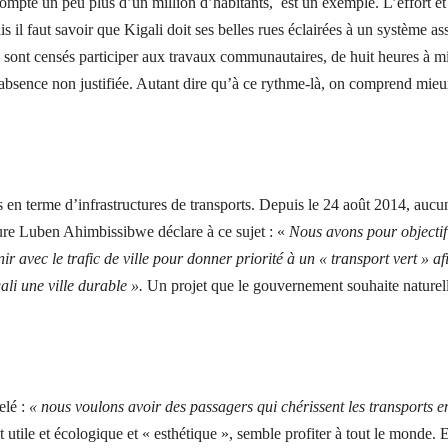
mpte un peu plus d’un million d’habitants, est un exemple. L’effort et
s il faut savoir que Kigali doit ses belles rues éclairées à un système ass
s sont censés participer aux travaux communautaires, de huit heures à mi
’absence non justifiée. Autant dire qu’à ce rythme-là, on comprend mieu
en terme d’infrastructures de transports. Depuis le 24 août 2014, aucu
cture Luben Ahimbissibwe déclare à ce sujet : «
Nous avons pour objectif 
ir avec le trafic de ville pour donner priorité à un « transport vert » af
ali une ville durable ».
Un projet que le gouvernement souhaite naturel
elé :
« nous voulons avoir des passagers qui chérissent les transports
t utile et écologique et « esthétique », semble profiter à tout le monde. 