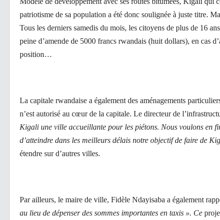
Modèle de développement avec ses routes bitumées, Kigali qui co
patriotisme de sa population a été donc soulignée à juste titre. Mai
Tous les derniers samedis du mois, les citoyens de plus de 16 an
peine d’amende de 5000 francs rwandais (huit dollars), en cas d
position…
La capitale rwandaise a également des aménagements particuliers 
n’est autorisé au cœur de la capitale. Le directeur de l’infrastru
Kigali une ville accueillante pour les piétons. Nous voulons en fin
d’atteindre dans les meilleurs délais notre objectif de faire de Kig
étendre sur d’autres villes.
Par ailleurs, le maire de ville, Fidèle Ndayisaba a également rapp
au lieu de dépenser des sommes importantes en taxis ». Ce
proje