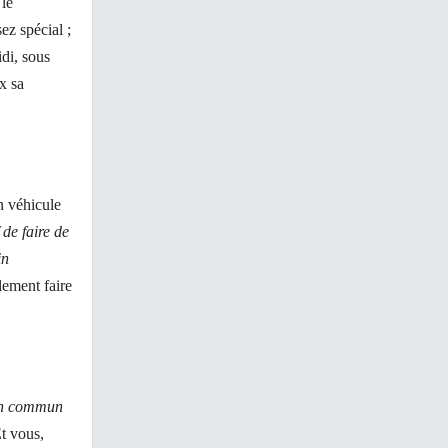
 le
ez spécial ;
di, sous
x sa
n véhicule
de faire de
in
lement faire
 en commun
Et vous,