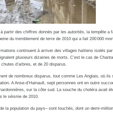
 partir des chiffres donnés par les autorités, la tempête a f
peine du tremblement de terre de 2010 qui a fait 200 000 mor
rmations continuent à arriver des villages haïtiens isolés par
signalent plusieurs dizaines de morts. C’est le cas de Chantal
e chutes d’arbres, et de 20 disparus.
ent de nombreux disparus, tout comme Les Anglais, où ils 
ration. A Anse-d’Hainault, sept personnes ont en outre succ
hardonnières, sur la côte sud. La souche du choléra avait ét
ès le séisme de 2010.
 de la population du pays– sont touchés, dont un demi-millio