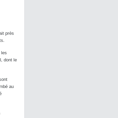
ait près
ts.
 les
, dont le
sont
ombé au
é
n