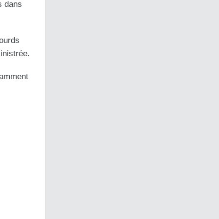
rs dans
lourds
nistrée.
otamment