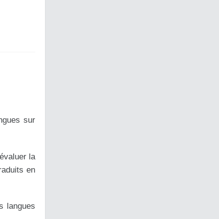
angues sur
évaluer la
raduits en
es langues