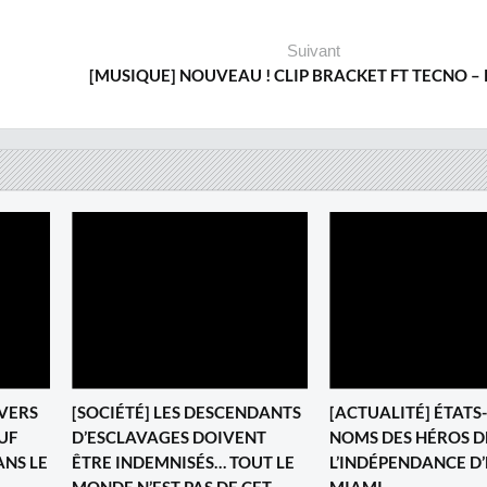
Suivant
[MUSIQUE] NOUVEAU ! CLIP BRACKET FT TECNO –
 VERS
[SOCIÉTÉ] LES DESCENDANTS
[ACTUALITÉ] ÉTATS-
UF
D’ESCLAVAGES DOIVENT
NOMS DES HÉROS D
ANS LE
ÊTRE INDEMNISÉS… TOUT LE
L’INDÉPENDANCE D’
MONDE N’EST PAS DE CET
MIAMI