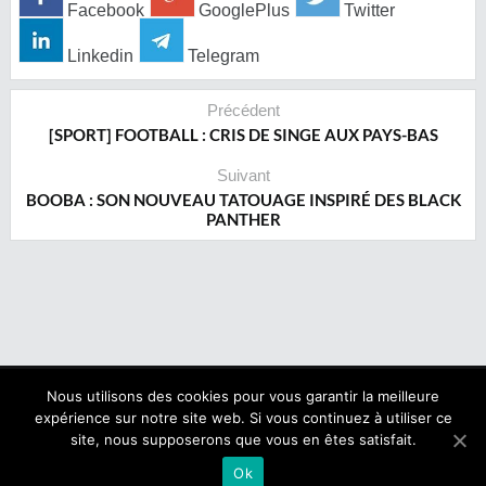
Facebook
GooglePlus
Twitter
Linkedin
Telegram
Précédent
[SPORT] FOOTBALL : CRIS DE SINGE AUX PAYS-BAS
Suivant
BOOBA : SON NOUVEAU TATOUAGE INSPIRÉ DES BLACK
PANTHER
Nous utilisons des cookies pour vous garantir la meilleure
expérience sur notre site web. Si vous continuez à utiliser ce
Copyright © 2017 NegroNews. Tous droits réservés.
site, nous supposerons que vous en êtes satisfait.
Qui sommes nous ?
|
Mentions légales
Ok