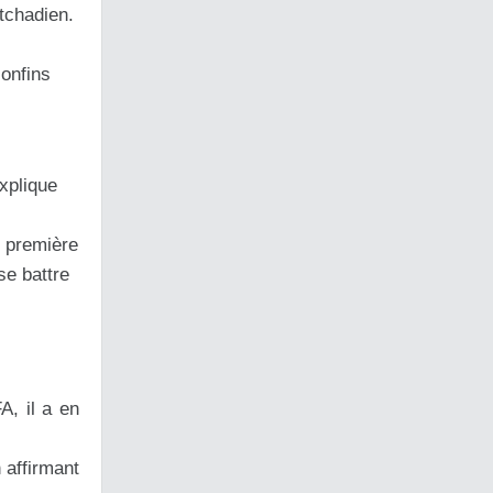
 tchadien.
confins
explique
n première
se battre
A, il a en
 affirmant