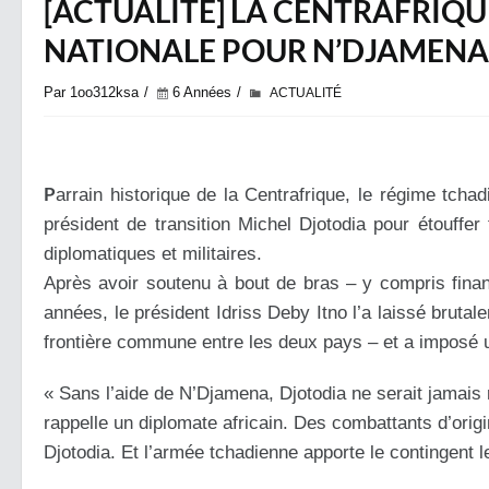
[ACTUALITÉ] LA CENTRAFRIQUE
NATIONALE POUR N’DJAMENA
Par 1oo312ksa
6 Années
ACTUALITÉ
P
arrain historique de la Centrafrique, le régime tch
président de transition Michel Djotodia pour étouffer 
diplomatiques et militaires.
Après avoir soutenu à bout de bras – y compris fina
années, le président Idriss Deby Itno l’a laissé brutal
frontière commune entre les deux pays – et a imposé 
« Sans l’aide de N’Djamena, Djotodia ne serait jamais 
rappelle un diplomate africain. Des combattants d’orig
Djotodia. Et l’armée tchadienne apporte le contingent 