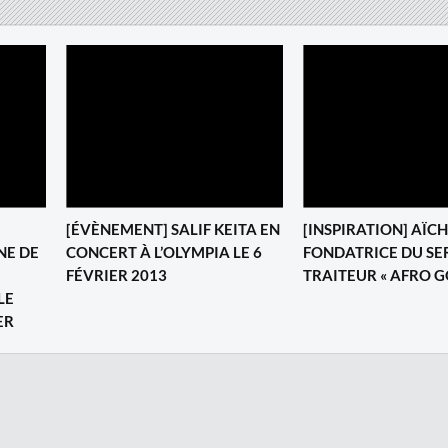
[ÉVÈNEMENT] SALIF KEITA EN
‎[INSPIRATION] AÏC
NE DE
CONCERT À L’OLYMPIA LE 6
FONDATRICE DU SE
FÉVRIER 2013
TRAITEUR « AFRO 
LE
ER