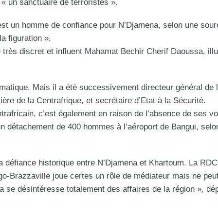
 « un sanctuaire de terroristes ».
 est un homme de confiance pour N’Djamena, selon une sour
a figuration ».
le très discret et influent Mahamat Bechir Cherif Daoussa, illu
atique. Mais il a été successivement directeur général de l
ère de la Centrafrique, et secrétaire d’Etat à la Sécurité.
trafricain, c’est également en raison de l’absence de ses vo
ois un détachement de 400 hommes à l’aéroport de Bangui, selo
e la défiance historique entre N’Djamena et Khartoum. La RD
o-Brazzaville joue certes un rôle de médiateur mais ne peu
a se désintéresse totalement des affaires de la région », dé