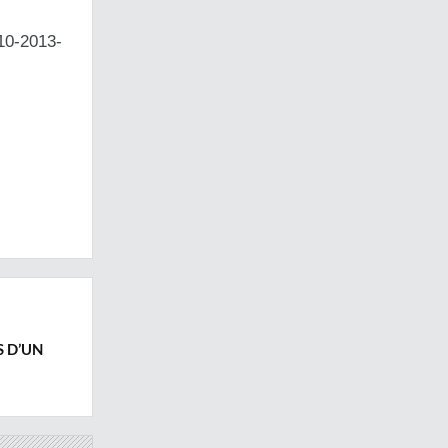
10-2013-
 D’UN