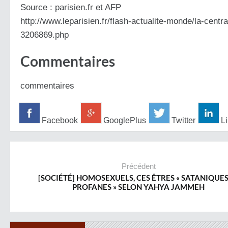
Source : parisien.fr et AFP
http://www.leparisien.fr/
flash-actualite-monde/
la-centra
3206869.php
Commentaires
commentaires
Facebook
GooglePlus
Twitter
Li
Précédent
[SOCIÉTÉ] HOMOSEXUELS, CES ÊTRES « SATANIQUES
PROFANES » SELON YAHYA JAMMEH