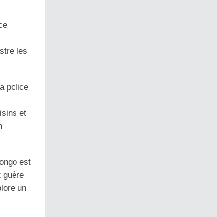
ce
stre les
a police
isins et
n
Congo est
t guère
plore un