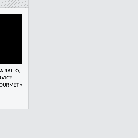
HA BALLO,
RVICE
GOURMET »