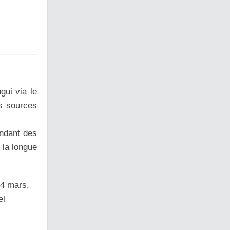
gui via le
es sources
endant des
 la longue
24 mars,
el