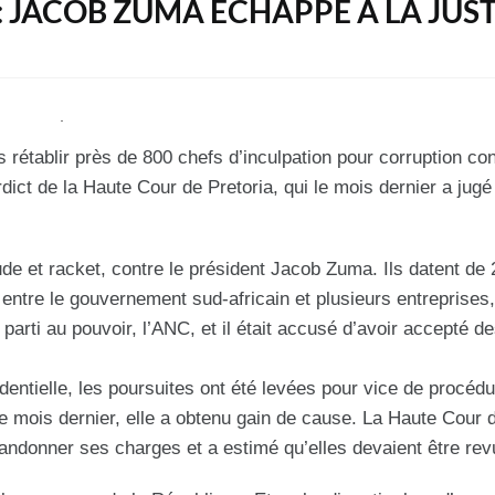
: JACOB ZUMA ÉCHAPPE À LA JUS
s rétablir près de 800 chefs d’inculpation pour corruption co
dict de la Haute Cour de Pretoria, qui le mois dernier a jug
aude et racket, contre le président Jacob Zuma. Ils datent de
entre le gouvernement sud-africain et plusieurs entreprises,
arti au pouvoir, l’ANC, et il était accusé d’avoir accepté d
identielle, les poursuites ont été levées pour vice de procéd
. Le mois dernier, elle a obtenu gain de cause. La Haute Cour 
abandonner ses charges et a estimé qu’elles devaient être rev