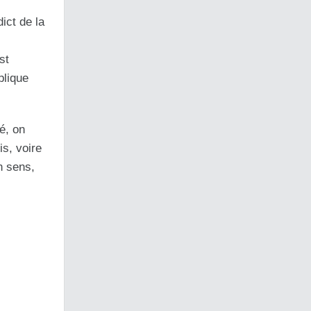
ict de la
st
plique
té, on
s, voire
n sens,