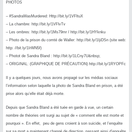
PHOTOS
–
#‎
SandraWasMurdered
: Http://bit.ly/1VFltuX
– La chambre: http://bit.ly/1VFlvTv
– Les ombres: http://bit.ly/1Ms79mr / http://bit.ly/1HYknku
– Photo de la prison du comté de Waller: http://bit.ly/1IjiDSn (site web:
http: //bit.ly/1IrWN5f)
– Photot de Sandra Bland : http://bit.ly/1LCny7U&nbsp;
– ORIGINAL: (GRAPHIQUE DE PRÉCAUTION) http://bit.ly/1RYOPFc
Il y a quelques jours, nous avons propagé sur les médias sociaux
l’information selon laquelle la photo de Sandra Bland en prison, a été
prise alors qu’elle était déjà morte.
Depuis que Sandra Bland a été tuée en garde à vue, un certain
nombre de théories ont surgi au sujet de « comment elle est morte et
pourquoi ». En effet, peu de gens croient à son suicide, et l’enquête
sur sa mort a maintenant changé de direction, passant ainsi d’enquête