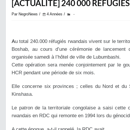
[ACTUALITÉ] 240 000 RÉFUGI
Par NegroNews
4 Années
-
A
u total 240.000 réfugiés rwandais vivent sur le territ
Boshab, au cours d’une cérémonie de lancement de
organisée samedi à l’hôtel de ville de Lubumbashi.
Cette opération sera menée conjointement par le go
HCR pendant une période de six mois.
Elle concerne six provinces ; celles du Nord et du 
Kinshasa.
Le patron de la territoriale congolaise a saisi cett
rwandais en RDC qui remonte en 1994 lors du génocid
A cette époque, a-t-il rappelé, la RDC avait