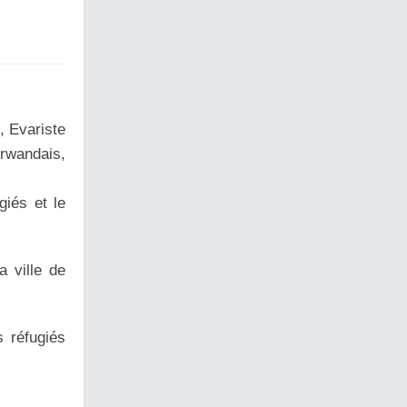
, Evariste
rwandais,
iés et le
a ville de
s réfugiés