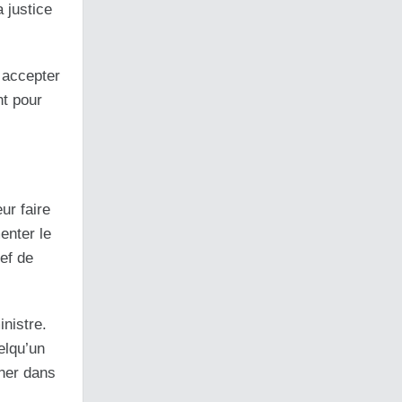
a justice
 accepter
nt pour
ur faire
enter le
ef de
nistre.
elqu’un
rner dans