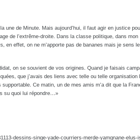
la une de Minute. Mais aujourd’hui, il faut agir en justice pou
anage de l’extrême-droite. Dans la classe politique, dans mon
ors, en effet, on ne m’apporte pas de bananes mais je sens le
idat, on se souvient de vos origines. Quand je faisais cam
ées, que j’avais des liens avec telle ou telle organisation l
s supportable. Ce matin, un de mes amis m’a dit que la Fran
pas su quoi lui répondre…»
1113-dessins-singe-yade-courriers-merde-yamgnane-elus-i