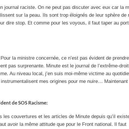
 un journal raciste. On ne peut pas discuter avec eux car la m
issent sur la peau. Ils sont trop éloignés de leur sphère de r
our dire stop. Et comme pour les voyous, il faut taper au port
 Pour la ministre concernée, ce n’est pas évident de prendre
ent pas surprenante. Minute est le journal de l’extrême-droi
isme. Au niveau local, j’en suis moi-même victime au quotidi
instrumentalisent mes origines pour me nuire… Maintenant ç
sident de SOS Racisme:
s les couvertures et les articles de Minute depuis qu’il exist
faut avoir la même attitude que pour le Front national. Il faut