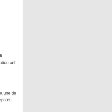
li
ation ont
la une de
mps et