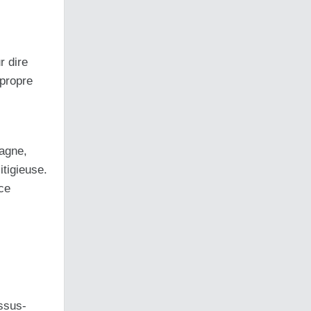
r dire
 propre
pagne,
itigieuse.
ce
ssus-