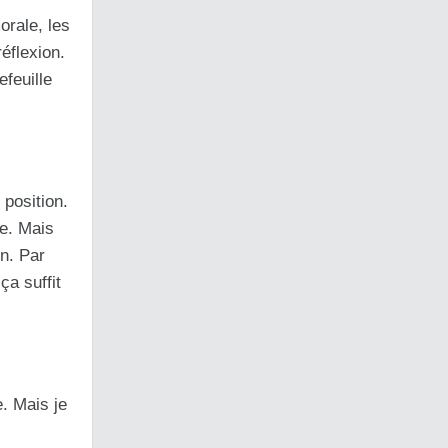
orale, les
éflexion.
efeuille
 position.
te. Mais
en. Par
a suffit
e. Mais je