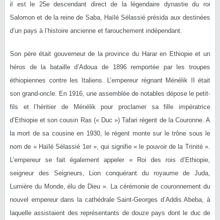
il est le 25e descendant direct de la légendaire dynastie du roi
Salomon et de la reine de Saba, Haïlé Sélassié présida aux destinées
d’un pays à l’histoire ancienne et farouchement indépendant.
Son père était gouverneur de la province du Harar en Ethiopie et un
héros de la bataille d’Adoua de 1896 remportée par les troupes
éthiopiennes contre les Italiens. L’empereur régnant Ménélik II était
son grand-oncle. En 1916, une assemblée de notables dépose le petit-
fils et l’héritier de Ménélik pour proclamer sa fille impératrice
d’Ethiopie et son cousin Ras (« Duc ») Tafari régent de la Couronne. A
la mort de sa cousine en 1930, le régent monte sur le trône sous le
nom de « Haïlé Sélassié 1er », qui signifie « le pouvoir de la Trinité ».
L’empereur se fait également appeler « Roi des rois d’Ethiopie,
seigneur des Seigneurs, Lion conquérant du royaume de Juda,
Lumière du Monde, élu de Dieu ». La cérémonie de couronnement du
nouvel empereur dans la cathédrale Saint-Georges d’Addis Abeba, à
laquelle assistaient des représentants de douze pays dont le duc de