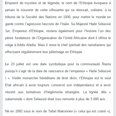
E
mpreint de mystère et de légende, le nom de l’Ethiopie évoquera à
jamais le souvenir de cette silhouette qui se dressait, solitaire, à la
tribune de la Société des Nations en 1936, pour mettre le monde en
garde contre l’agression fasciste de l’Italie. Sa Majesté Hailé Sélassié
1er, Empereur d’Ethiopie, restera également pour l’histoire l’un des
pères fondateurs de l’Organisation de l’Unité Africaine dont il offrira le
siège à Addis Abeba. Mais il reste le chef spirituel des rastafariens qui
effectuent régulièrement leur pèlerinage en Ethiopie.
L
e 23 juillet est une date symbolique pour la communauté Rasta
puisqu’il s’agit de la date de naissance de l’empereur « Haïlé Sélassié
I ». Vieille monarchie héréditaire de droit divin, l’Ethiopie est le seul
Etat africain à avoir toujours conservé son indépendance et à avoir
résisté aux tentatives d’hégémonie étrangère. La lignée dite «
salamonide » dont Sélassié était issu remonte à plus de 3 000 ans.
Né en 1892 sous le nom de Tafari Makonnen (« celui qui est craint »),