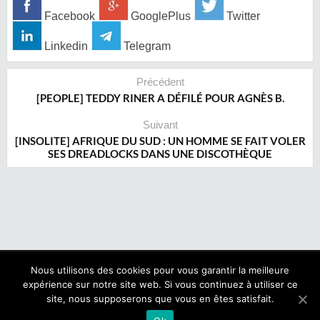
Facebook
GooglePlus
Twitter
Linkedin
Telegram
Précédent
‎[PEOPLE] TEDDY RINER A DÉFILÉ POUR AGNÈS B.
Suivant
[INSOLITE] AFRIQUE DU SUD : UN HOMME SE FAIT VOLER
SES DREADLOCKS DANS UNE DISCOTHÈQUE
Nous utilisons des cookies pour vous garantir la meilleure
expérience sur notre site web. Si vous continuez à utiliser ce
Copyright © 2017 NegroNews. Tous droits réservés.
site, nous supposerons que vous en êtes satisfait.
Qui sommes nous ?
|
Mentions légales