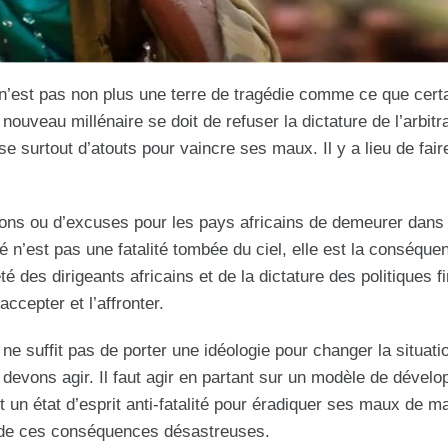
le n’est pas non plus une terre de tragédie comme ce que cert
nouveau millénaire se doit de refuser la dictature de l’arbitra
e surtout d’atouts pour vaincre ses maux. Il y a lieu de fair
isons ou d’excuses pour les pays africains de demeurer dans
té n’est pas une fatalité tombée du ciel, elle est la conséque
des dirigeants africains et de la dictature des politiques f
’accepter et l’affronter.
 ne suffit pas de porter une idéologie pour changer la situati
devons agir. Il faut agir en partant sur un modèle de dével
aut un état d’esprit anti-fatalité pour éradiquer ses maux de m
 et de ces conséquences désastreuses.