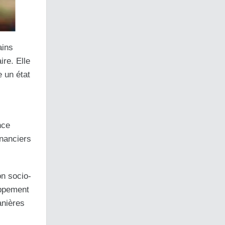
ains
ire. Elle
e un état
nce
inanciers
on socio-
oppement
anières