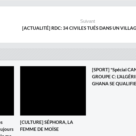
Suivant
[ACTUALITÉ] RDC: 34 CIVILES TUÉS DANS UN VILLA
[SPORT] *Spécial CA
GROUPE C: L’ALGÉRI
GHANA SE QUALIFI
es
[CULTURE] SÉPHORA, LA
oujours
FEMME DE MOÏSE
 Je me