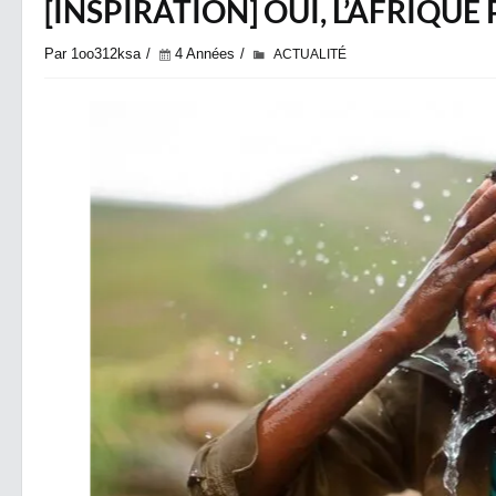
​[INSPIRATION] OUI, L’AFRIQU
Par 1oo312ksa
4 Années
ACTUALITÉ