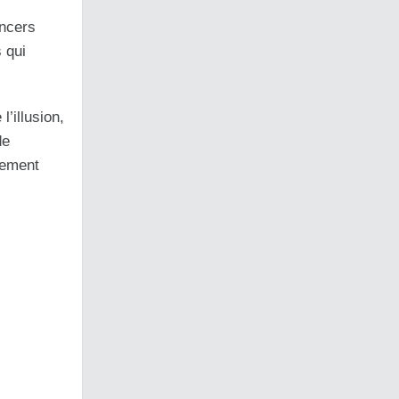
ancers
 qui
l’illusion,
de
uement