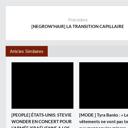
Précédent
[NEGROW’HAIR] LA TRANSITION CAPILLAIRE
Articles Similaires
[PEOPLE] ÉTATS-UNIS: STEVIE
[MODE ] Tyra Banks : « L
WONDER EN CONCERT POUR
vêtements ne vont pas t
L’ARMÉE ISRAÉLIENNE A LOS
aux mannequins minces.