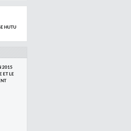
GE HUTU
N 2015
E ET LE
ENT